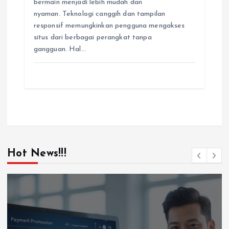
bermain menjadi lebih mudah dan
nyaman. Teknologi canggih dan tampilan
responsif memungkinkan pengguna mengakses
situs dari berbagai perangkat tanpa
gangguan. Hal…
Hot News!!!