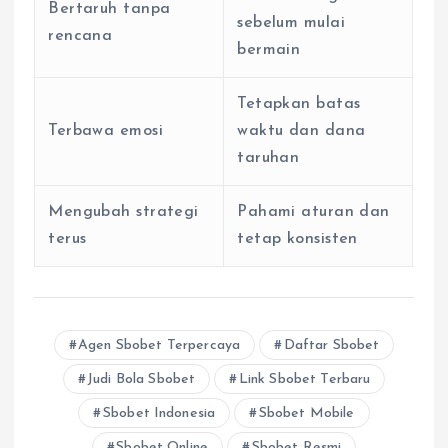
Bertaruh tanpa
sebelum mulai
rencana
bermain
Tetapkan batas
Terbawa emosi
waktu dan dana
taruhan
Mengubah strategi
Pahami aturan dan
terus
tetap konsisten
Agen Sbobet Terpercaya
Daftar Sbobet
Judi Bola Sbobet
Link Sbobet Terbaru
Sbobet Indonesia
Sbobet Mobile
Sbobet Online
Sbobet Resmi