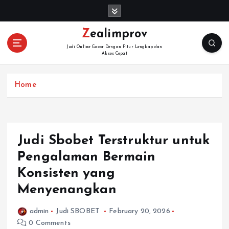
S
k
i
Zealimprov
p
Judi Online Gacor Dengan Fitur Lengkap dan
t
Akses Cepat
o
c
Home
o
n
t
e
n
Judi Sbobet Terstruktur untuk
t
Pengalaman Bermain
Konsisten yang
Menyenangkan
admin
Judi SBOBET
February 20, 2026
0 Comments