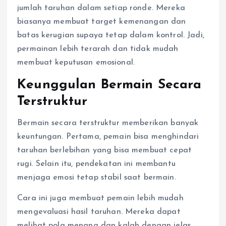
jumlah taruhan dalam setiap ronde. Mereka
biasanya membuat target kemenangan dan
batas kerugian supaya tetap dalam kontrol. Jadi,
permainan lebih terarah dan tidak mudah
membuat keputusan emosional.
Keunggulan Bermain Secara
Terstruktur
Bermain secara terstruktur memberikan banyak
keuntungan. Pertama, pemain bisa menghindari
taruhan berlebihan yang bisa membuat cepat
rugi. Selain itu, pendekatan ini membantu
menjaga emosi tetap stabil saat bermain.
Cara ini juga membuat pemain lebih mudah
mengevaluasi hasil taruhan. Mereka dapat
melihat pola menang dan kalah dengan jelas