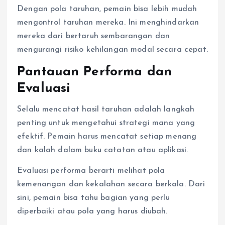
Dengan pola taruhan, pemain bisa lebih mudah
mengontrol taruhan mereka. Ini menghindarkan
mereka dari bertaruh sembarangan dan
mengurangi risiko kehilangan modal secara cepat.
Pantauan Performa dan
Evaluasi
Selalu mencatat hasil taruhan adalah langkah
penting untuk mengetahui strategi mana yang
efektif. Pemain harus mencatat setiap menang
dan kalah dalam buku catatan atau aplikasi.
Evaluasi performa berarti melihat pola
kemenangan dan kekalahan secara berkala. Dari
sini, pemain bisa tahu bagian yang perlu
diperbaiki atau pola yang harus diubah.