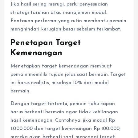
Jika hasil sering merugi, perlu penyesuaian
strategi taruhan atau manajemen modal.
Pantauan performa yang rutin membantu pemain
menghindari kerugian besar sebelum terlambat.
Penetapan Target
Kemenangan
Menetapkan target kemenangan membuat
pemain memiliki tujuan jelas saat bermain. Target
ini harus realistis, misalnya 10% dari modal
bermain.
Dengan target tertentu, pemain tahu kapan
harus berhenti bermain agar tidak kehilangan
hasil kemenangan. Contohnya, jika modal Rp
1.000.000 dan target kemenangan Rp 100.000,
mereka akan berhenti saat mencapai target