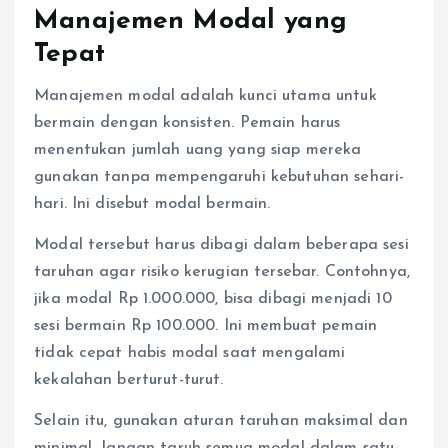
Manajemen Modal yang
Tepat
Manajemen modal adalah kunci utama untuk
bermain dengan konsisten. Pemain harus
menentukan jumlah uang yang siap mereka
gunakan tanpa mempengaruhi kebutuhan sehari-
hari. Ini disebut modal bermain.
Modal tersebut harus dibagi dalam beberapa sesi
taruhan agar risiko kerugian tersebar. Contohnya,
jika modal Rp 1.000.000, bisa dibagi menjadi 10
sesi bermain Rp 100.000. Ini membuat pemain
tidak cepat habis modal saat mengalami
kekalahan berturut-turut.
Selain itu, gunakan aturan taruhan maksimal dan