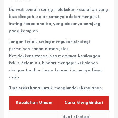
Banyak pemain sering melakukan kesalahan yang
bisa dicegah. Salah satunya adalah mengikuti
insting tanpa analisa, yang biasanya berujung
pada kerugian.
Jangan terlalu sering mengubah strategi
permainan tanpa alasan jelas.
Ketidakkonsistenan bisa membuat kehilangan
fokus. Selain itu, hindari mengejar kekalahan
dengan taruhan besar karena itu memperbesar
risiko.
Tips sederhana untuk menghindari kesalahan:
Kesalahan Umum
Cara Menghindari
Buat strategi