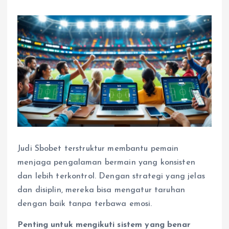
Judi Sbobet terstruktur membantu pemain
menjaga pengalaman bermain yang konsisten
dan lebih terkontrol. Dengan strategi yang jelas
dan disiplin, mereka bisa mengatur taruhan
dengan baik tanpa terbawa emosi.
Penting untuk mengikuti sistem yang benar