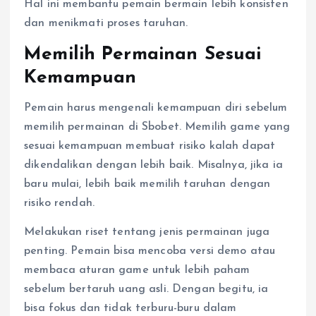
Hal ini membantu pemain bermain lebih konsisten
dan menikmati proses taruhan.
Memilih Permainan Sesuai
Kemampuan
Pemain harus mengenali kemampuan diri sebelum
memilih permainan di Sbobet. Memilih game yang
sesuai kemampuan membuat risiko kalah dapat
dikendalikan dengan lebih baik. Misalnya, jika ia
baru mulai, lebih baik memilih taruhan dengan
risiko rendah.
Melakukan riset tentang jenis permainan juga
penting. Pemain bisa mencoba versi demo atau
membaca aturan game untuk lebih paham
sebelum bertaruh uang asli. Dengan begitu, ia
bisa fokus dan tidak terburu-buru dalam