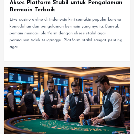
Akses Platform Stabil untuk Pengalaman
Bermain Terbaik
Live casino online di Indonesia kini semakin populer karena
kemudahan dan pengalaman bermain yang nyata. Banyak
pemain mencari platform dengan akses stabil agar
permainan tidak terganggu. Platform stabil sangat penting
agar…