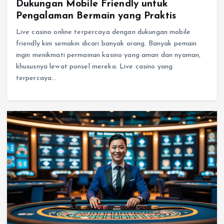
Dukungan Mobile Friendly untuk
Pengalaman Bermain yang Praktis
Live casino online terpercaya dengan dukungan mobile
friendly kini semakin dicari banyak orang. Banyak pemain
ingin menikmati permainan kasino yang aman dan nyaman,
khususnya lewat ponsel mereka. Live casino yang
terpercaya…