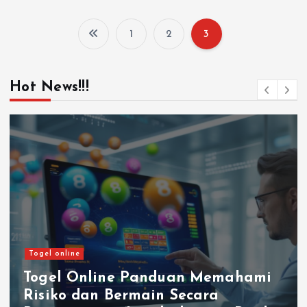
1
2
3
P
o
Hot News!!!
s
t
s
p
a
Togel online
Togel Online Panduan Memahami
g
Risiko dan Bermain Secara