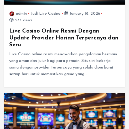
admin
Judi Live Casino
January 18, 2026
573 views
Live Casino Online Resmi Dengan
Update Provider Harian Terpercaya dan
Seru
Live Casino online resmi menawarkan pengalaman bermain
yang aman dan jujur bagi para pemain. Situs ini bekerja
sama dengan provider terpercaya yang selalu diperbarui
setiap hari untuk memastikan game yang…