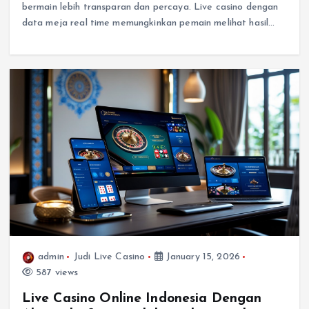
bermain lebih transparan dan percaya. Live casino dengan
data meja real time memungkinkan pemain melihat hasil…
admin
Judi Live Casino
January 15, 2026
587 views
Live Casino Online Indonesia Dengan