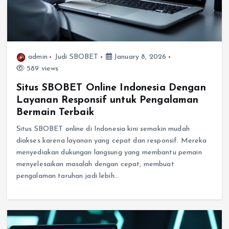
admin
Judi SBOBET
January 8, 2026
589 views
Situs SBOBET Online Indonesia Dengan
Layanan Responsif untuk Pengalaman
Bermain Terbaik
Situs SBOBET online di Indonesia kini semakin mudah
diakses karena layanan yang cepat dan responsif. Mereka
menyediakan dukungan langsung yang membantu pemain
menyelesaikan masalah dengan cepat, membuat
pengalaman taruhan jadi lebih…