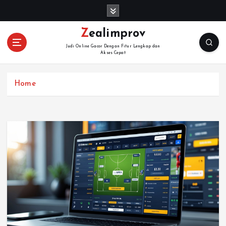
S
k
i
Zealimprov
p
Judi Online Gacor Dengan Fitur Lengkap dan
t
Akses Cepat
o
c
Home
o
n
t
e
n
t