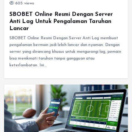
605 views
SBOBET Online Resmi Dengan Server
Anti Lag Untuk Pengalaman Taruhan
Lancar
SBOBET Online Resmi Dengan Server Anti Lag membuat
pengalaman bermain jadi lebih lancar dan nyaman. Dengan
server yang dirancang khusus untuk mengurangi lag, pemain
bisa menikmati taruhan tanpa gangguan atau
keterlambatan. Ini…