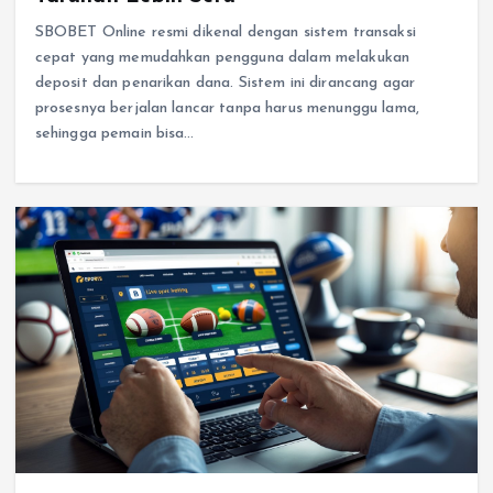
SBOBET Online resmi dikenal dengan sistem transaksi
cepat yang memudahkan pengguna dalam melakukan
deposit dan penarikan dana. Sistem ini dirancang agar
prosesnya berjalan lancar tanpa harus menunggu lama,
sehingga pemain bisa…