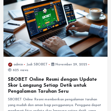
admin
Judi SBOBET
November 29, 2025
625 views
SBOBET Online Resmi dengan Update
Skor Langsung Setiap Detik untuk
Pengalaman Taruhan Seru
SBOBET Online Resmi memberikan pengalaman taruhan
yang mudah dan aman bagi penggunanya. Pengguna dapat
menikmati fitur update skor langsung setiap detik, yang