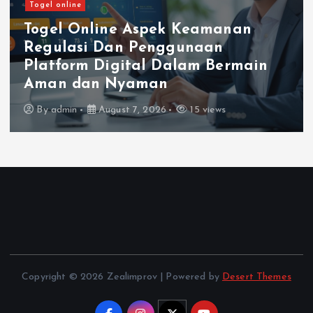
Togel online
a
Togel Online Aspek Keamanan
Regulasi Dan Penggunaan
g
Platform Digital Dalam Bermain
i
Aman dan Nyaman
By
admin
August 7, 2026
15 views
n
a
t
i
o
Copyright © 2026 Zealimprov | Powered by
Desert Themes
n