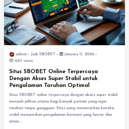
admin
Judi SBOBET
January 11, 2026
625 views
Situs SBOBET Online Terpercaya
Dengan Akses Super Stabil untuk
Pengalaman Taruhan Optimal
Situs SBOBET online terpercaya dengan akses super stabil
menjadi pilihan utama bagi banyak pemain yang ingin
taruhan tanpa gangguan. Situs yang menawarkan koneksi
stabil memastikan pengalaman bermain yang lancar dan
aman.…