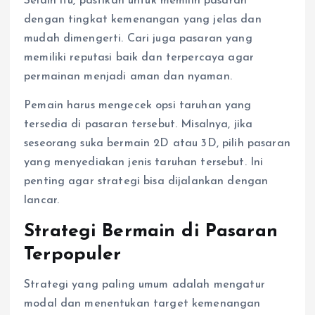
Selain itu, pastikan untuk memilih pasaran
dengan tingkat kemenangan yang jelas dan
mudah dimengerti. Cari juga pasaran yang
memiliki reputasi baik dan terpercaya agar
permainan menjadi aman dan nyaman.
Pemain harus mengecek opsi taruhan yang
tersedia di pasaran tersebut. Misalnya, jika
seseorang suka bermain 2D atau 3D, pilih pasaran
yang menyediakan jenis taruhan tersebut. Ini
penting agar strategi bisa dijalankan dengan
lancar.
Strategi Bermain di Pasaran
Terpopuler
Strategi yang paling umum adalah mengatur
modal dan menentukan target kemenangan