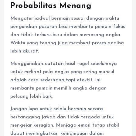
Probabilitas Menang
Mengatur jadwal bermain sesuai dengan waktu
pengundian pasaran bisa membantu pemain fokus
dan tidak terburu-buru dalam memasang angka.
Waktu yang tenang juga membuat proses analisa
lebih akurat.
Menggunakan catatan hasil togel sebelumnya
untuk melihat pola angka yang sering muncul
adalah cara sederhana tapi efektif. Ini
membantu pemain memilih angka dengan
peluang lebih baik.
Jangan lupa untuk selalu bermain secara
bertanggung jawab dan tidak tergoda untuk
mengejar kerugian. Menjaga emosi tetap stabil
dapat meningkatkan kemampuan dalam