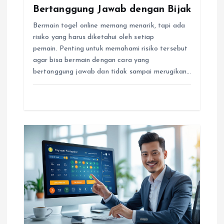
Bertanggung Jawab dengan Bijak
Bermain togel online memang menarik, tapi ada
risiko yang harus diketahui oleh setiap
pemain. Penting untuk memahami risiko tersebut
agar bisa bermain dengan cara yang
bertanggung jawab dan tidak sampai merugikan…