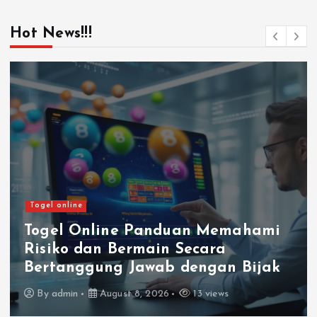
Hot News!!!
Togel online
Togel Online Panduan Memahami
Risiko dan Bermain Secara
Bertanggung Jawab dengan Bijak
By
admin
August 8, 2026
13 views