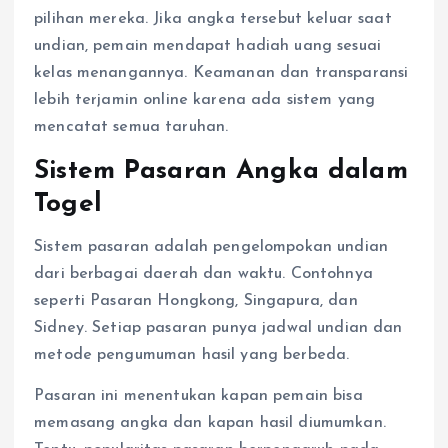
pilihan mereka. Jika angka tersebut keluar saat
undian, pemain mendapat hadiah uang sesuai
kelas menangannya. Keamanan dan transparansi
lebih terjamin online karena ada sistem yang
mencatat semua taruhan.
Sistem Pasaran Angka dalam
Togel
Sistem pasaran adalah pengelompokan undian
dari berbagai daerah dan waktu. Contohnya
seperti Pasaran Hongkong, Singapura, dan
Sidney. Setiap pasaran punya jadwal undian dan
metode pengumuman hasil yang berbeda.
Pasaran ini menentukan kapan pemain bisa
memasang angka dan kapan hasil diumumkan.