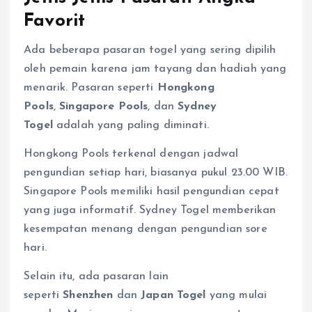
Favorit
Ada beberapa pasaran togel yang sering dipilih
oleh pemain karena jam tayang dan hadiah yang
menarik. Pasaran seperti
Hongkong
Pools
,
Singapore Pools
, dan
Sydney
Togel
adalah yang paling diminati.
Hongkong Pools terkenal dengan jadwal
pengundian setiap hari, biasanya pukul 23.00 WIB.
Singapore Pools memiliki hasil pengundian cepat
yang juga informatif. Sydney Togel memberikan
kesempatan menang dengan pengundian sore
hari.
Selain itu, ada pasaran lain
seperti
Shenzhen
dan
Japan Togel
yang mulai