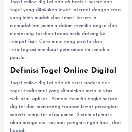
Togel online digital adalah bentuk permainan
togel yang dilakukan lewat internet dengan cara
yang lebih mudah dan cepat. Sistem ini
memudahkan pemain dalam memilih angka dan
memasang taruhan tanpa perlu datang ke
tempat fisik. Cara main yang praktis dan
terintegrasi membuat permainan ini semakin
populer.
Definisi Togel Online Digital
Togel online digital adalah versi modern dari
togel tradisional yang dimainkan melalui situs
web atau aplikasi. Pemain memilih angka secara
digital dan memasang taruhan lewat perangkat
seperti komputer atau ponsel. Sistem otomatis
akan mengelola taruhan, penghitungan hasil, dan
hadiah.