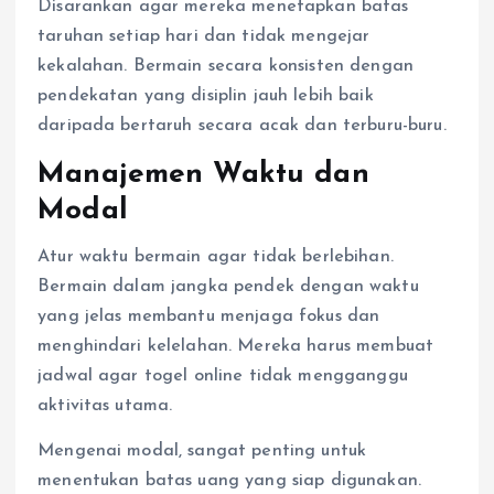
Disarankan agar mereka menetapkan batas
taruhan setiap hari dan tidak mengejar
kekalahan. Bermain secara konsisten dengan
pendekatan yang disiplin jauh lebih baik
daripada bertaruh secara acak dan terburu-buru.
Manajemen Waktu dan
Modal
Atur waktu bermain agar tidak berlebihan.
Bermain dalam jangka pendek dengan waktu
yang jelas membantu menjaga fokus dan
menghindari kelelahan. Mereka harus membuat
jadwal agar togel online tidak mengganggu
aktivitas utama.
Mengenai modal, sangat penting untuk
menentukan batas uang yang siap digunakan.