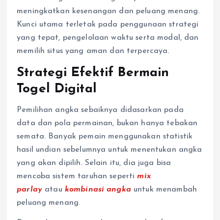
meningkatkan kesenangan dan peluang menang.
Kunci utama terletak pada penggunaan strategi
yang tepat, pengelolaan waktu serta modal, dan
memilih situs yang aman dan terpercaya.
Strategi Efektif Bermain
Togel Digital
Pemilihan angka sebaiknya didasarkan pada
data dan pola permainan, bukan hanya tebakan
semata. Banyak pemain menggunakan statistik
hasil undian sebelumnya untuk menentukan angka
yang akan dipilih. Selain itu, dia juga bisa
mencoba sistem taruhan seperti
mix
parlay
atau
kombinasi angka
untuk menambah
peluang menang.