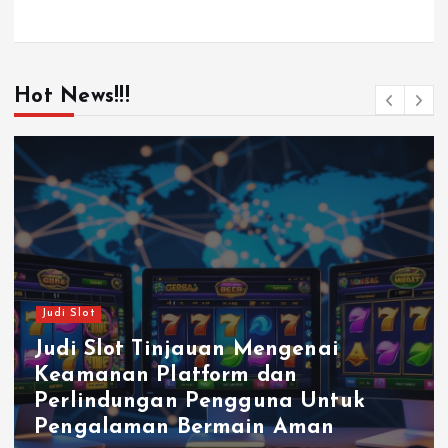
Hot News!!!
Togel online
Togel Online Panduan Memah
k
Risiko dan Bermain Secara
Bertanggung Jawab dengan Bi