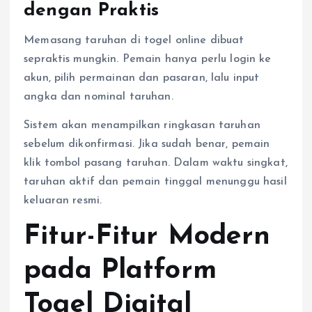
dengan Praktis
Memasang taruhan di togel online dibuat
sepraktis mungkin. Pemain hanya perlu login ke
akun, pilih permainan dan pasaran, lalu input
angka dan nominal taruhan.
Sistem akan menampilkan ringkasan taruhan
sebelum dikonfirmasi. Jika sudah benar, pemain
klik tombol pasang taruhan. Dalam waktu singkat,
taruhan aktif dan pemain tinggal menunggu hasil
keluaran resmi.
Fitur-Fitur Modern
pada Platform
Togel Digital