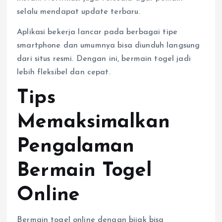
selalu mendapat update terbaru.
Aplikasi bekerja lancar pada berbagai tipe
smartphone dan umumnya bisa diunduh langsung
dari situs resmi. Dengan ini, bermain togel jadi
lebih fleksibel dan cepat.
Tips
Memaksimalkan
Pengalaman
Bermain Togel
Online
Bermain togel online dengan bijak bisa