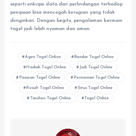
seperti enkripsi data dan perlindungan terhadap
penipuan bisa mencegah kerugian yang tidak
diinginkan. Dengan begitu, pengalaman bermain
togel jadi lebih nyaman dan aman.
Agen Togel Online
Bandar Togel Online
Hadiah Togel Online
Judi Togel Online
Pasaran Togel Online
Permainan Togel Online
Result Togel Online
Situs Togel Online
Taruhan Togel Online
Togel Online