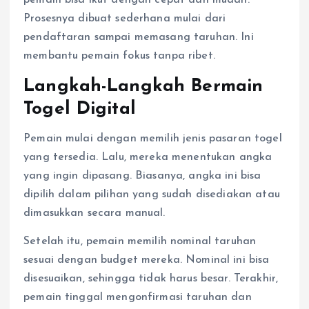
pemain bisa ikut dengan cepat dan mudah.
Prosesnya dibuat sederhana mulai dari
pendaftaran sampai memasang taruhan. Ini
membantu pemain fokus tanpa ribet.
Langkah-Langkah Bermain
Togel Digital
Pemain mulai dengan memilih jenis pasaran togel
yang tersedia. Lalu, mereka menentukan angka
yang ingin dipasang. Biasanya, angka ini bisa
dipilih dalam pilihan yang sudah disediakan atau
dimasukkan secara manual.
Setelah itu, pemain memilih nominal taruhan
sesuai dengan budget mereka. Nominal ini bisa
disesuaikan, sehingga tidak harus besar. Terakhir,
pemain tinggal mengonfirmasi taruhan dan