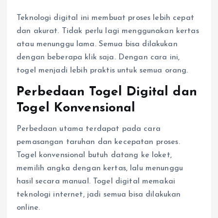
Teknologi digital ini membuat proses lebih cepat
dan akurat. Tidak perlu lagi menggunakan kertas
atau menunggu lama. Semua bisa dilakukan
dengan beberapa klik saja. Dengan cara ini,
togel menjadi lebih praktis untuk semua orang.
Perbedaan Togel Digital dan
Togel Konvensional
Perbedaan utama terdapat pada cara
pemasangan taruhan dan kecepatan proses.
Togel konvensional butuh datang ke loket,
memilih angka dengan kertas, lalu menunggu
hasil secara manual. Togel digital memakai
teknologi internet, jadi semua bisa dilakukan
online.