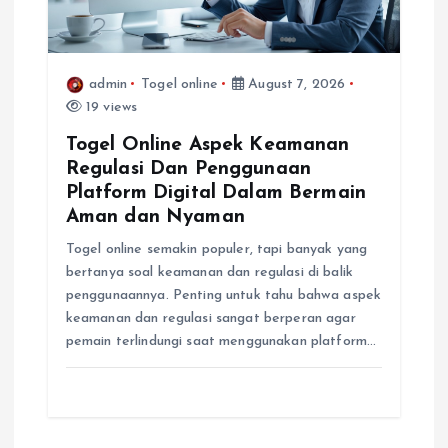
admin
Togel online
August 7, 2026
19 views
Togel Online Aspek Keamanan
Regulasi Dan Penggunaan
Platform Digital Dalam Bermain
Aman dan Nyaman
Togel online semakin populer, tapi banyak yang
bertanya soal keamanan dan regulasi di balik
penggunaannya. Penting untuk tahu bahwa aspek
keamanan dan regulasi sangat berperan agar
pemain terlindungi saat menggunakan platform…