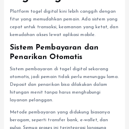
Platform togel digital kini lebih canggih dengan
fitur yang memudahkan pemain. Ada sistem yang
cepat untuk transaksi, keamanan yang ketat, dan
kemudahan akses lewat aplikasi mobile.
Sistem Pembayaran dan
Penarikan Otomatis
Sistem pembayaran di togel digital sekarang
otomatis, jadi pemain tidak perlu menunggu lama.
Deposit dan penarikan bisa dilakukan dalam
hitungan menit tanpa harus menghubungi
layanan pelanggan.
Metode pembayaran yang didukung biasanya
beragam, seperti transfer bank, e-wallet, dan
pulsa. Semua proses ini terintegrasi langsung