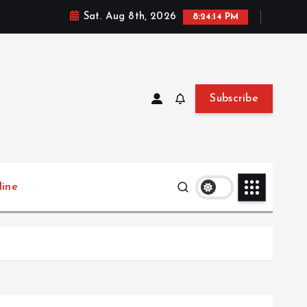
Sat. Aug 8th, 2026
8:24:15 PM
Subscribe
line