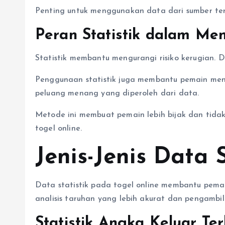
Penting untuk menggunakan data dari sumber terpe
Peran Statistik dalam Men
Statistik membantu mengurangi risiko kerugian. 
Penggunaan statistik juga membantu pemain men
peluang menang yang diperoleh dari data.
Metode ini membuat pemain lebih bijak dan tidak
togel online.
Jenis-Jenis Data 
Data statistik pada togel online membantu pemai
analisis taruhan yang lebih akurat dan pengambi
Statistik Angka Keluar Te