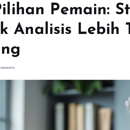
ilihan Pemain: St
 Analisis Lebih
ang
omments