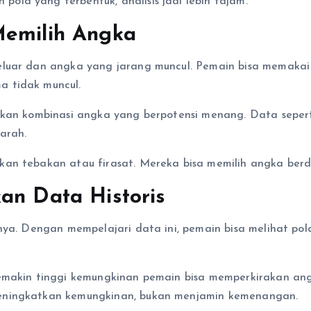
la yang terbentuk, analisis jadi lebih tajam.
Memilih Angka
eluar dan angka yang jarang muncul. Pemain bisa memakai 
a tidak muncul.
akan kombinasi angka yang berpotensi menang. Data sepert
arah.
kan tebakan atau firasat. Mereka bisa memilih angka ber
an Data Historis
mnya. Dengan mempelajari data ini, pemain bisa melihat po
semakin tinggi kemungkinan pemain bisa memperkirakan ang
meningkatkan kemungkinan, bukan menjamin kemenangan.