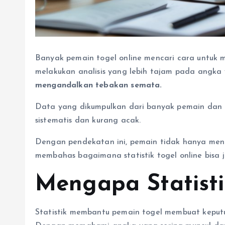
Banyak pemain togel online mencari cara untuk
melakukan analisis yang lebih tajam pada angka
mengandalkan tebakan semata.
Data yang dikumpulkan dari banyak pemain dan h
sistematis dan kurang acak.
Dengan pendekatan ini, pemain tidak hanya meng
membahas bagaimana statistik togel online bisa j
Mengapa Statisti
Statistik membantu pemain togel membuat keputu