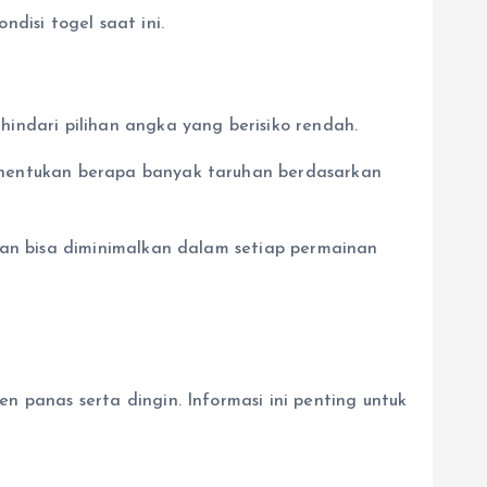
disi togel saat ini.
indari pilihan angka yang berisiko rendah.
enentukan berapa banyak taruhan berdasarkan
ian bisa diminimalkan dalam setiap permainan
 panas serta dingin. Informasi ini penting untuk