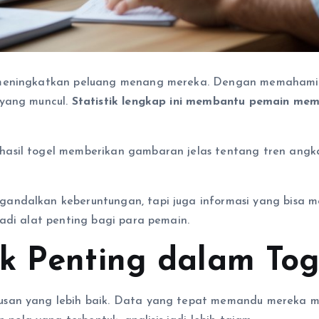
 meningkatkan peluang menang mereka. Dengan memahami st
 yang muncul.
Statistik lengkap ini membantu pemain mem
asil togel memberikan gambaran jelas tentang tren angka 
andalkan keberuntungan, tapi juga informasi yang bisa me
adi alat penting bagi para pemain.
k Penting dalam Tog
san yang lebih baik. Data yang tepat memandu mereka me