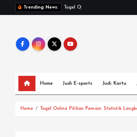
S
T
o
g
e
l
O
n
l
i
n
e
M
e
n
Trending News:
k
i
p
t
o
c
o
n
t
Home
Judi E-sports
Judi Kartu
e
n
t
Home
Togel Online Pilihan Pemain: Statistik Leng