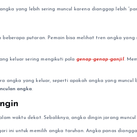
 angka yang lebih sering muncul karena dianggap lebih “pan
beberapa putaran. Pemain bisa melihat tren angka yang m
ang keluar sering mengikuti pola
genap-genap-ganjil
. Me
ntara angka yang keluar, seperti apakah angka yang muncul 
unculan angka
.
ngin
lam waktu dekat. Sebaliknya, angka dingin jarang muncul
ri ini untuk memilih angka taruhan. Angka panas diangga