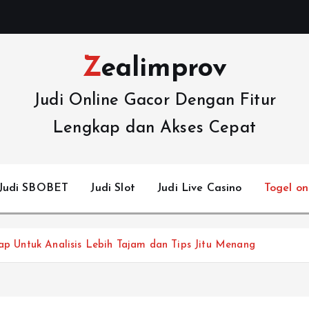
Zealimprov
Judi Online Gacor Dengan Fitur
Lengkap dan Akses Cepat
Judi SBOBET
Judi Slot
Judi Live Casino
Togel on
kap Untuk Analisis Lebih Tajam dan Tips Jitu Menang